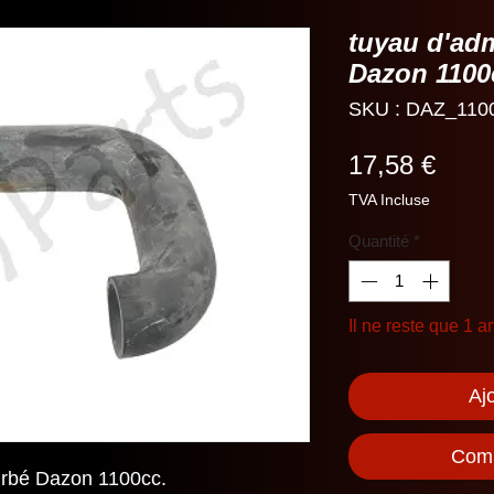
tuyau d'adm
Dazon 1100
SKU : DAZ_110
Prix
17,58 €
TVA Incluse
Quantité
*
Il ne reste que 1 ar
Aj
Comm
urbé Dazon 1100cc.