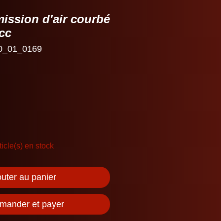
ission d'air courbé
cc
0_01_0169
ticle(s) en stock
outer au panier
ander et payer