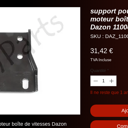
support po
moteur boît
Dazon 1100
SKU : DAZ_110
Prix
31,42 €
TVA Incluse
Quantité
*
Il ne reste que 1 ar
Aj
teur boîte de vitesses Dazon
Comm