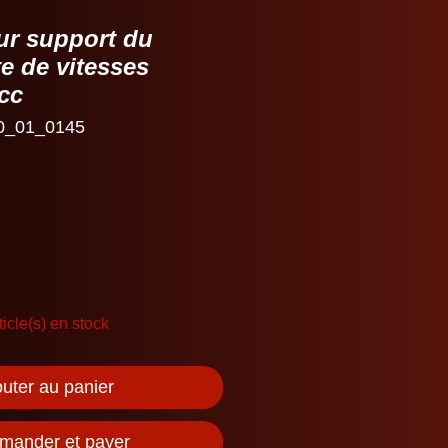
ur support du
e de vitesses
cc
0_01_0145
ticle(s) en stock
outer au panier
ander et payer