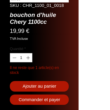
SKU : CHR_1100_01_0018
bouchon d'huile
Chery 1100cc
Prix
19,99 €
TVA Incluse
Quantité
*
Il ne reste que 1 article(s) en
stock
Ajouter au panier
Commander et payer