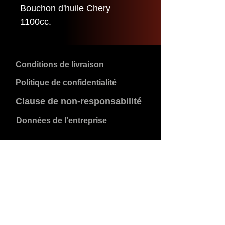
Bouchon d'huile Chery
1100cc.
Conditions de livraison
Politique de confidentialité
Clause de non-responsabilité
Données de l'entreprise
Les prix indiqués sont en €, TVA de 21% incluse, hors
frais d'expédition. Les commandes passées et payées
sont expédiées dans les 5 jours ouvrables.
Les commandes non payées expirent après 1 semaine.
Tous droits réservés.