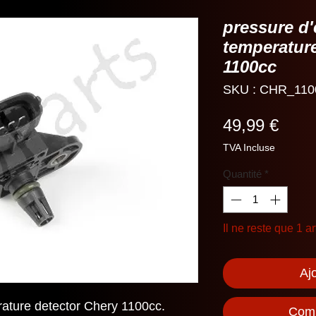
pressure d'
temperature
1100cc
SKU : CHR_110
Prix
49,99 €
TVA Incluse
Quantité
*
Il ne reste que 1 ar
Aj
rature detector Chery 1100cc.
Comm