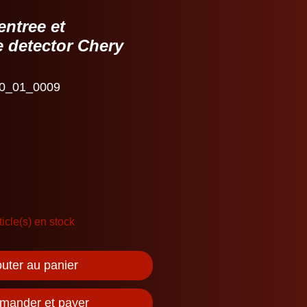
entree et
 detector Chery
0_01_0009
ticle(s) en stock
outer au panier
ander et payer