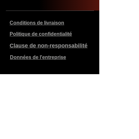
Conditions de livraison
Politique de confidentialité
Clause de non-responsabilité
Données de l'entreprise
Les prix indiqués sont en €, TVA de 21% incluse, hors
frais d'expédition. Les commandes passées et payées
sont expédiées dans les 5 jours ouvrables.
Les commandes non payées expirent après 1 semaine.
Tous droits réservés.
Modifications détaillées réservées.
Copyright SimCat BV
2010 - 2026
.