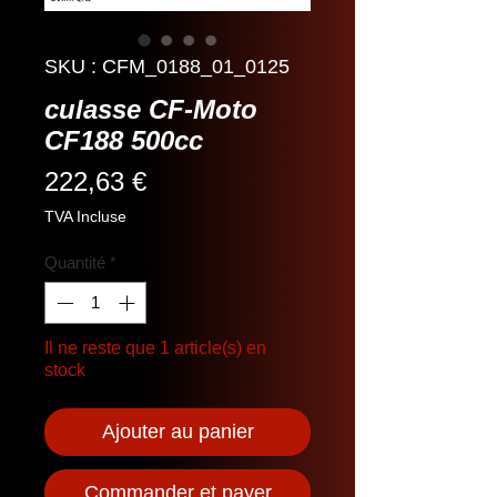
SKU : CFM_0188_01_0125
culasse CF-Moto
CF188 500cc
Prix
222,63 €
TVA Incluse
Quantité
*
Il ne reste que 1 article(s) en
stock
Ajouter au panier
Commander et payer