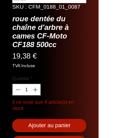
SKU : CFM_0188_01_0087
roue dentée du
chaîne d'arbre à
cames CF-Moto
CF188 500cc
Prix
19,38 €
TVA Incluse
Quantité
*
Il ne reste que 4 article(s) en
stock
Ajouter au panier