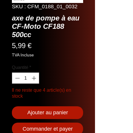
SKU : CFM_0188_01_0032
axe de pompe à eau
CF-Moto CF188
500cc
Prix
5,99 €
TVA Incluse
Quantité
*
Il ne reste que 4 article(s) en
stock
Ajouter au panier
Commander et payer