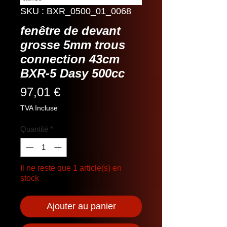
SKU : BXR_0500_01_0068
fenêtre de devant
grosse 5mm trous
connection 43cm
BXR-5 Dasy 500cc
Prix
97,01 €
TVA Incluse
Quantité
*
Il ne reste que 1 article(s) en
stock
Ajouter au panier