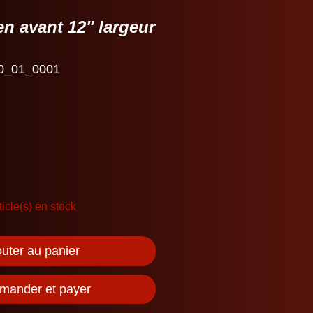
 en avant 12" largeur
0_01_0001
ticle(s) en stock
outer au panier
ander et payer