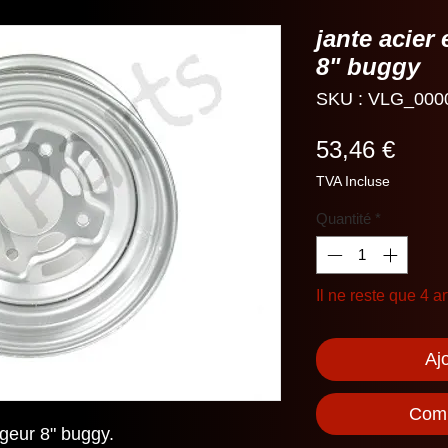
jante acier
8" buggy
SKU : VLG_000
Prix
53,46 €
TVA Incluse
Quantité
*
Il ne reste que 4 ar
Aj
Comm
rgeur 8" buggy.