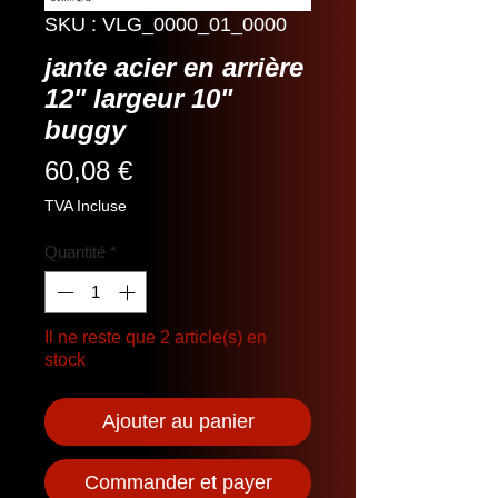
SKU : VLG_0000_01_0000
jante acier en arrière
12" largeur 10"
buggy
Prix
60,08 €
TVA Incluse
Quantité
*
Il ne reste que 2 article(s) en
stock
Ajouter au panier
Commander et payer