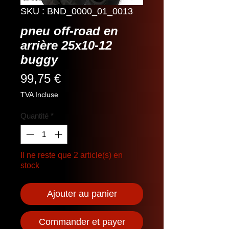
SKU : BND_0000_01_0013
pneu off-road en
arrière 25x10-12
buggy
Prix
99,75 €
TVA Incluse
Quantité
*
Il ne reste que 2 article(s) en
stock
Ajouter au panier
Commander et payer