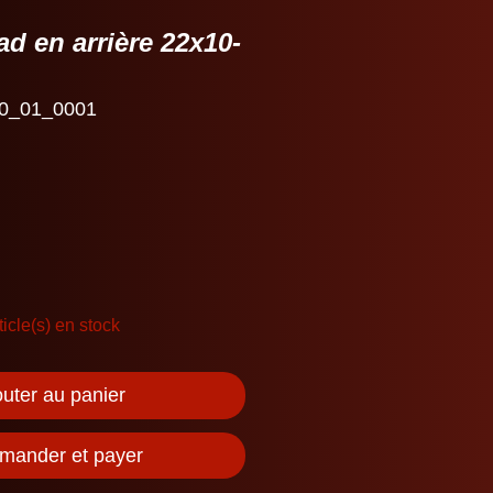
ad en arrière 22x10-
0_01_0001
ticle(s) en stock
outer au panier
ander et payer