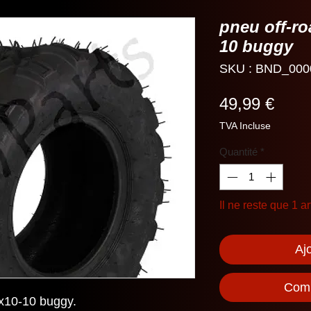
pneu off-ro
10 buggy
SKU : BND_000
Prix
49,99 €
TVA Incluse
Quantité
*
Il ne reste que 1 ar
Aj
Comm
2x10-10 buggy.