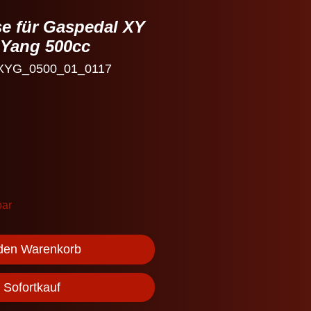
se für Gaspedal XY
 Yang 500cc
: XYG_0500_01_0117
bar
 den Warenkorb
Sofortkauf