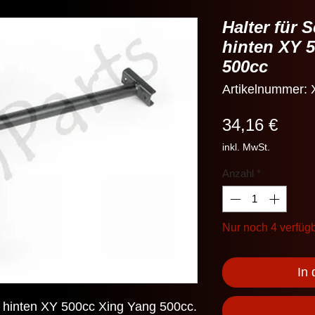
Halter für 
hinten XY 
500cc
Artikelnummer
Preis
34,16 €
inkl. MwSt.
Anzahl
*
Nur noch 4 verfüg
In
ks hinten XY 500cc Xing Yang 500cc.