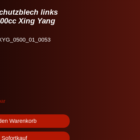
Schutzblech links
500cc Xing Yang
: XYG_0500_01_0053
bar
 den Warenkorb
Sofortkauf