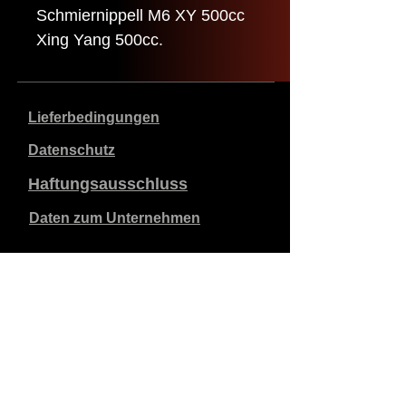
Schmiernippell M6 XY 500cc
Xing Yang 500cc.
Lieferbedingungen
Datenschutz
Haftungsausschluss
Daten zum Unternehmen
Die angegebenen Preise sind in €, inklusive 21%
Mehrwertsteuer, exklusive Versandkosten. Bestellungen,
die aufgegeben und bezahlt werden, werden innerhalb
von 5 Werktagen versandt.
Unbezahlte Bestellungen verfallen nach 1 Woche.