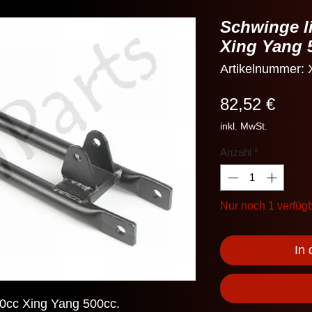
Schwinge l
Xing Yang 
Artikelnummer
Preis
82,52 €
inkl. MwSt.
Anzahl
*
Nur noch 1 verfüg
In
0cc Xing Yang 500cc.