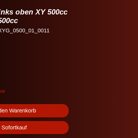
inks oben XY 500cc
500cc
: XYG_0500_01_0011
bar
 den Warenkorb
Sofortkauf