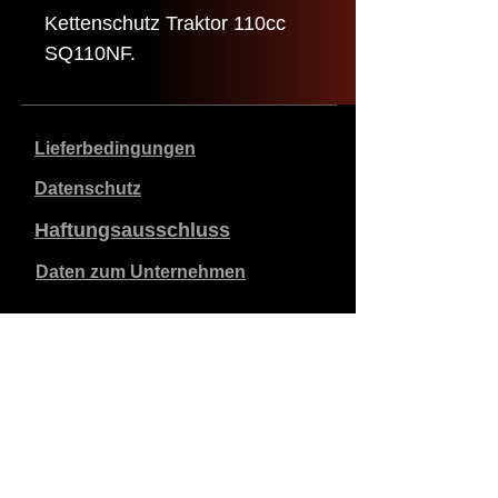
Kettenschutz Traktor 110cc
SQ110NF.
Lieferbedingungen
Datenschutz
Haftungsausschluss
Daten zum Unternehmen
Die angegebenen Preise sind in €, inklusive 21%
Mehrwertsteuer, exklusive Versandkosten. Bestellungen,
die aufgegeben und bezahlt werden, werden innerhalb
von 5 Werktagen versandt.