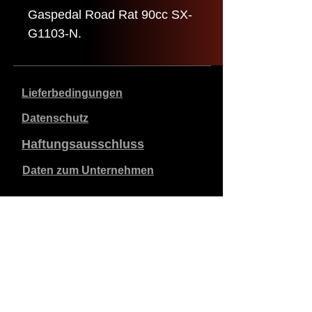
Gaspedal Road Rat 90cc SX-
G1103-N.
Lieferbedingungen
Datenschutz
Haftungsausschluss
Daten zum Unternehmen
Die angegebenen Preise sind in €, inklusive 21%
Mehrwertsteuer, exklusive Versandkosten. Bestellungen,
die aufgegeben und bezahlt werden, werden innerhalb
von 5 Werktagen versandt.