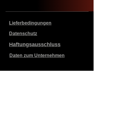
Lieferbedingungen
Datenschutz
Haftungsausschluss
Daten zum Unternehmen
Die angegebenen Preise sind in €, inklusive 21%
Mehrwertsteuer, exklusive Versandkosten. Bestellungen,
die aufgegeben und bezahlt werden, werden innerhalb
von 5 Werktagen versandt.
Unbezahlte Bestellungen verfallen nach 1 Woche.
Alle Rechte vorbehalten.
Detaillierte Änderungen vorbehalten.
Urheberrecht SimCat BV
2010 - 2026
.