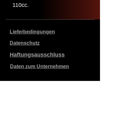
110cc.
Lieferbedingungen
Datenschutz
Haftungsausschluss
Daten zum Unternehmen
Die angegebenen Preise sind in €, inklusive 21%
Mehrwertsteuer, exklusive Versandkosten. Bestellungen,
die aufgegeben und bezahlt werden, werden innerhalb
von 5 Werktagen versandt.
Unbezahlte Bestellungen verfallen nach 1 Woche.
Alle Rechte vorbehalten.
Detaillierte Änderungen vorbehalten.