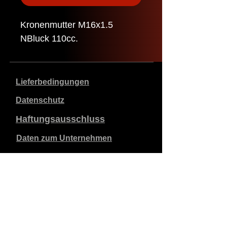
Kronenmutter M16x1.5
NBluck 110cc.
Lieferbedingungen
Datenschutz
Haftungsausschluss
Daten zum Unternehmen
Die angegebenen Preise sind in €, inklusive 21%
Mehrwertsteuer, exklusive Versandkosten. Bestellungen,
die aufgegeben und bezahlt werden, werden innerhalb