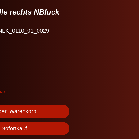
le rechts NBluck
 NLK_0110_01_0029
bar
 den Warenkorb
Sofortkauf