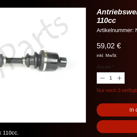
Antriebswel
110cc
Artikelnummer:
Preis
59,02 €
inkl. MwSt.
Anzahl
*
Nur noch 3 verfüg
In
k 110cc.