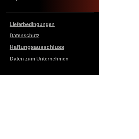
Lieferbedingungen
Datenschutz
Haftungsausschluss
Daten zum Unternehmen
Die angegebenen Preise sind in €, inklusive 21%
Mehrwertsteuer, exklusive Versandkosten. Bestellungen,
die aufgegeben und bezahlt werden, werden innerhalb
von 5 Werktagen versandt.
Unbezahlte Bestellungen verfallen nach 1 Woche.
Alle Rechte vorbehalten.
Detaillierte Änderungen vorbehalten.
Urheberrecht SimCat BV
2010 - 2026
.