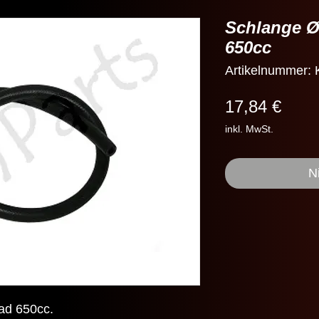
Schlange 
650cc
Artikelnummer:
Preis
17,84 €
inkl. MwSt.
N
ad 650cc.