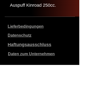
Auspuff Kinroad 250cc.
Lieferbedingungen
Datenschutz
Haftungsausschluss
Daten zum Unternehmen
Die angegebenen Preise sind in €, inklusive 21%
Mehrwertsteuer, exklusive Versandkosten. Bestellungen,
die aufgegeben und bezahlt werden, werden innerhalb
von 5 Werktagen versandt.
Unbezahlte Bestellungen verfallen nach 1 Woche.
Alle Rechte vorbehalten.