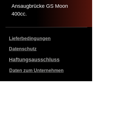
Ansaugbrücke GS Moon
400cc.
Lieferbedingungen
Datenschutz
Haftungsausschluss
Daten zum Unternehmen
Die angegebenen Preise sind in €, inklusive 21%
Mehrwertsteuer, exklusive Versandkosten. Bestellungen,
die aufgegeben und bezahlt werden, werden innerhalb
von 5 Werktagen versandt.