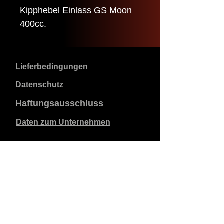
Kipphebel Einlass GS Moon
400cc.
Lieferbedingungen
Datenschutz
Haftungsausschluss
Daten zum Unternehmen
Die angegebenen Preise sind in €, inklusive 21%
Mehrwertsteuer, exklusive Versandkosten. Bestellungen,
die aufgegeben und bezahlt werden, werden innerhalb
von 5 Werktagen versandt.