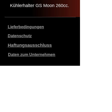
Kühlerhalter GS Moon 260cc.
Lieferbedingungen
Datenschutz
Haftungsausschluss
Daten zum Unternehmen
Die angegebenen Preise sind in €, inklusive 21%
Mehrwertsteuer, exklusive Versandkosten. Bestellungen,
die aufgegeben und bezahlt werden, werden innerhalb
von 5 Werktagen versandt.
Unbezahlte Bestellungen verfallen nach 1 Woche.
Alle Rechte vorbehalten.