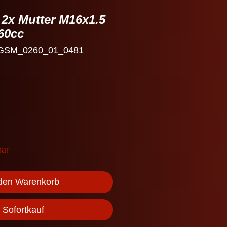
. 2x Mutter M16x1.5
60cc
: GSM_0260_01_0481
bar
 den Warenkorb
Sofortkauf