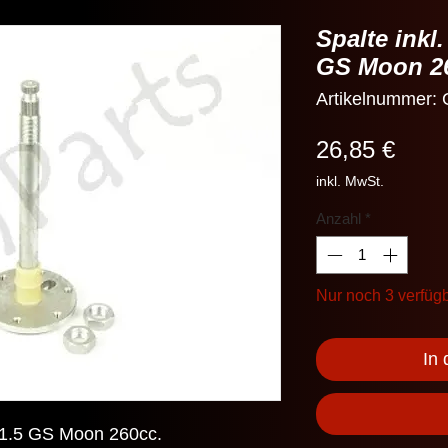
Spalte inkl
GS Moon 2
Artikelnummer
Preis
26,85 €
inkl. MwSt.
Anzahl
*
Nur noch 3 verfüg
In
6x1.5 GS Moon 260cc.