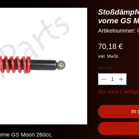
Stoßdämpfe
vorne GS 
Artikelnummer
Preis
70,18 €
inkl. MwSt.
Anzahl
*
Nur noch 1 verfüg
In
vorne GS Moon 260cc.