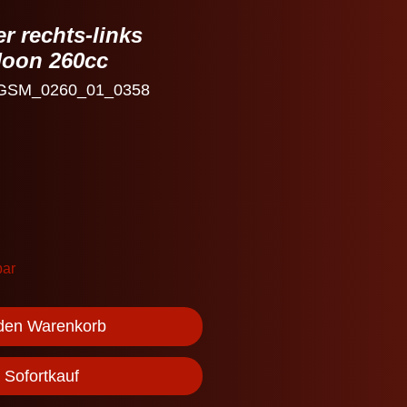
r rechts-links
Moon 260cc
: GSM_0260_01_0358
bar
 den Warenkorb
Sofortkauf