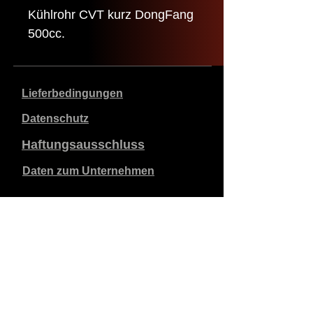
Kühlrohr CVT kurz DongFang
500cc.
Lieferbedingungen
Datenschutz
Haftungsausschluss
Daten zum Unternehmen
Die angegebenen Preise sind in €, inklusive 21%
Mehrwertsteuer, exklusive Versandkosten. Bestellungen,
die aufgegeben und bezahlt werden, werden innerhalb
von 5 Werktagen versandt.