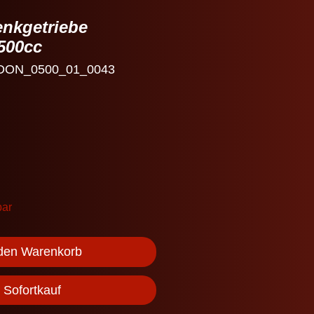
nkgetriebe
500cc
: DON_0500_01_0043
bar
 den Warenkorb
Sofortkauf