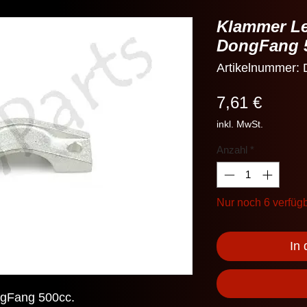
Klammer Le
DongFang 
Artikelnummer
Preis
7,61 €
inkl. MwSt.
Anzahl
*
Nur noch 6 verfüg
In
gFang 500cc.