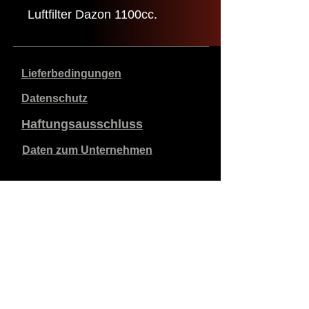
Luftfilter Dazon 1100cc.
Lieferbedingungen
Datenschutz
Haftungsausschluss
Daten zum Unternehmen
Die angegebenen Preise sind in €, inklusive 21%
Mehrwertsteuer, exklusive Versandkosten. Bestellungen,
die aufgegeben und bezahlt werden, werden innerhalb
von 5 Werktagen versandt.
Unbezahlte Bestellungen verfallen nach 1 Woche.
Alle Rechte vorbehalten.