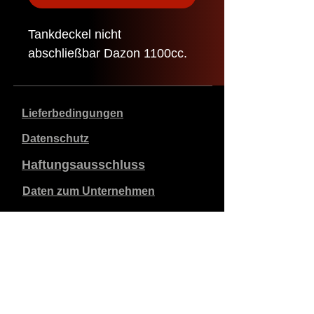
Tankdeckel nicht
abschließbar Dazon 1100cc.
Lieferbedingungen
Datenschutz
Haftungsausschluss
Daten zum Unternehmen
Die angegebenen Preise sind in €, inklusive 21%
Mehrwertsteuer, exklusive Versandkosten. Bestellungen,
die aufgegeben und bezahlt werden, werden innerhalb