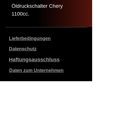
Öldruckschalter Chery
1100cc.
Lieferbedingungen
Datenschutz
Haftungsausschluss
Daten zum Unternehmen
Die angegebenen Preise sind in €, inklusive 21%
Mehrwertsteuer, exklusive Versandkosten. Bestellungen,
die aufgegeben und bezahlt werden, werden innerhalb
von 5 Werktagen versandt.