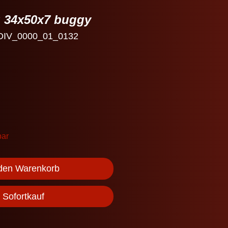
 34x50x7 buggy
 DIV_0000_01_0132
bar
 den Warenkorb
Sofortkauf