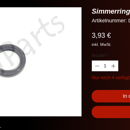
Simmerring
Artikelnummer:
Preis
3,93 €
inkl. MwSt.
Anzahl
*
Nur noch 4 verfüg
In
.