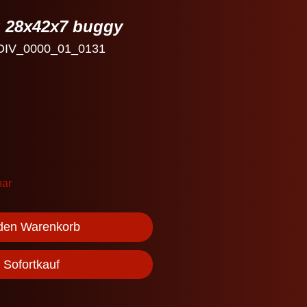
 28x42x7 buggy
 DIV_0000_01_0131
bar
 den Warenkorb
Sofortkauf