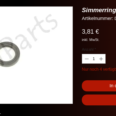
Simmerring
Artikelnummer:
Preis
3,81 €
inkl. MwSt.
Anzahl
*
Nur noch 4 verfüg
In
.