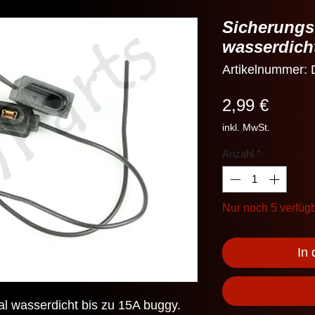
Sicherungs
wasserdich
Artikelnummer:
Preis
2,99 €
inkl. MwSt.
Anzahl
*
Nur noch 5 verfüg
In
l wasserdicht bis zu 15A buggy.