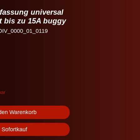
fassung universal
t bis zu 15A buggy
 DIV_0000_01_0119
bar
 den Warenkorb
Sofortkauf