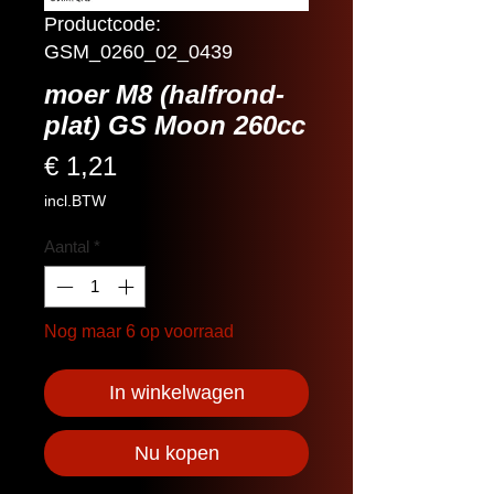
Productcode:
GSM_0260_02_0439
moer M8 (halfrond-
plat) GS Moon 260cc
Prijs
€ 1,21
incl.BTW
Aantal
*
Nog maar 6 op voorraad
In winkelwagen
Nu kopen