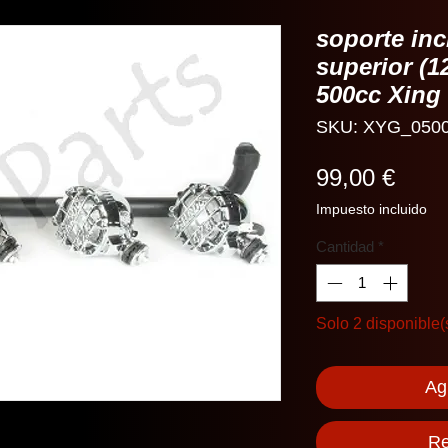
soporte inc
superior (
500cc Xing
SKU: XYG_050
Prec
99,00 €
Impuesto incluido
Cantidad
*
Solo 2 disponible(
Agr
Re