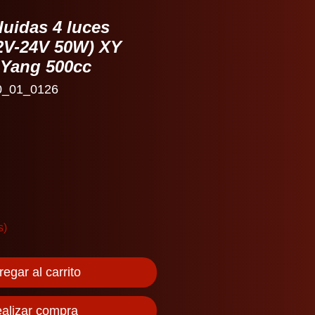
luidas 4 luces
12V-24V 50W) XY
 Yang 500cc
0_01_0126
io
s)
egar al carrito
alizar compra