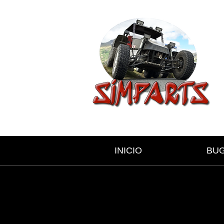
INICIO
BU