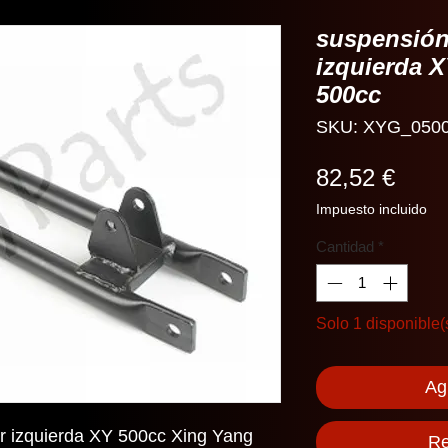
suspensión 
izquierda 
500cc
SKU: XYG_050
Prec
82,52 €
Impuesto incluido
Cantidad
*
Solo 1 disponible(
Agr
or izquierda XY 500cc Xing Yang
Re