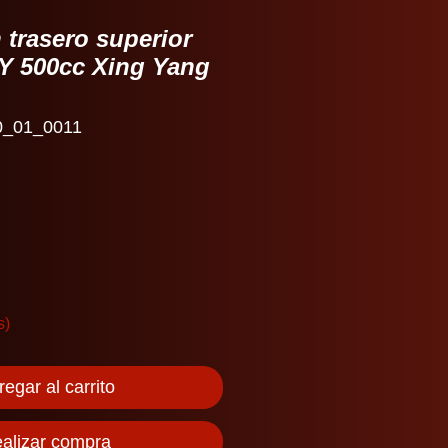
trasero superior
XY 500cc Xing Yang
0_01_0011
io
s)
egar al carrito
alizar compra