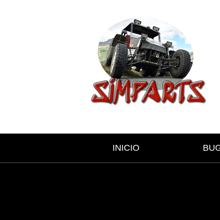
INICIO
BU