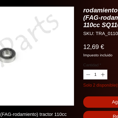
rodamiento
(FAG-rodami
110cc SQ1
SKU: TRA_0110
Prec
12,69 €
Impuesto incluido
Cantidad
*
Solo 2 disponible(
Agr
FAG-rodamiento) tractor 110cc
Re