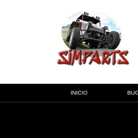
INICIO
BU