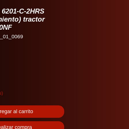
 6201-C-2HRS
ento) tractor
10NF
_01_0069
io
s)
egar al carrito
alizar compra