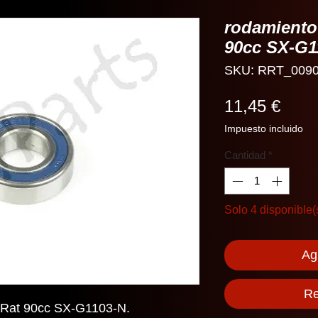
rodamiento
90cc SX-G1
SKU: RRT_009
Prec
11,45 €
Impuesto incluido
Cantidad
*
Solo 4 disponible(
Agr
Re
Rat 90cc SX-G1103-N.