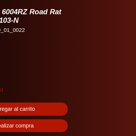
 6004RZ Road Rat
103-N
0_01_0022
io
s)
egar al carrito
alizar compra