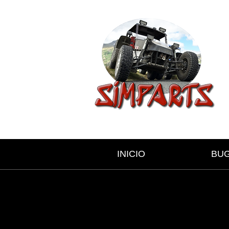
INICIO
BU