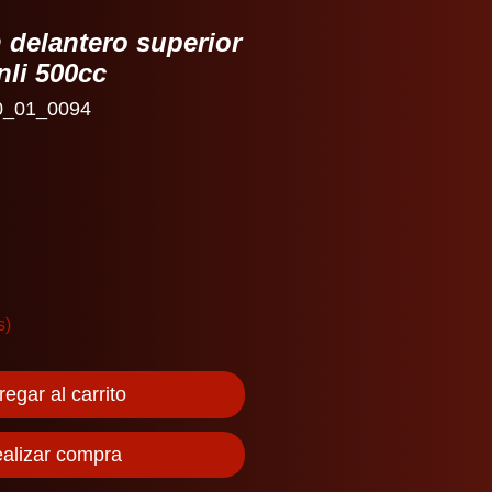
 delantero superior
nli 500cc
0_01_0094
io
s)
egar al carrito
alizar compra