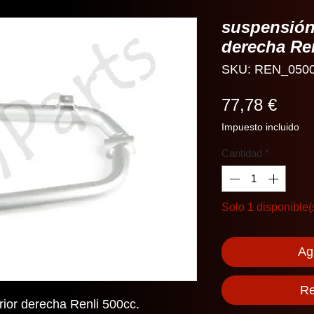
suspensión
derecha Re
SKU: REN_050
Prec
77,78 €
Impuesto incluido
Cantidad
*
Solo 1 disponible(
Agr
Re
ior derecha Renli 500cc.