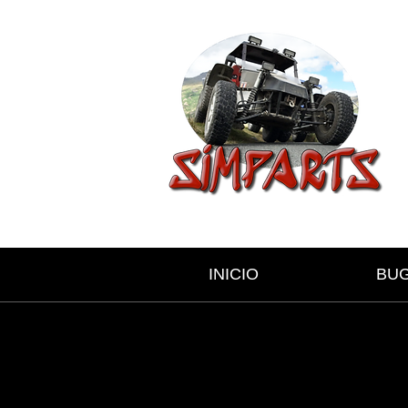
INICIO
BU