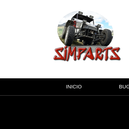
INICIO
BU