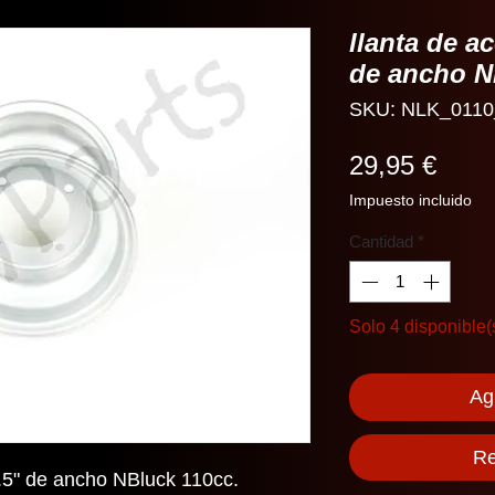
llanta de ac
de ancho N
SKU: NLK_0110
Prec
29,95 €
Impuesto incluido
Cantidad
*
Solo 4 disponible(
Agr
Re
6.5" de ancho NBluck 110cc.