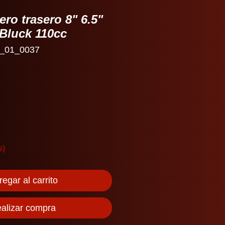
ero trasero 8" 6.5"
Bluck 110cc
_01_0037
io
s)
egar al carrito
alizar compra