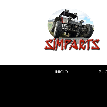
INICIO
BU