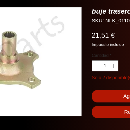
buje traser
SKU: NLK_0110
Prec
21,51 €
Impuesto incluido
Cantidad
*
Solo 2 disponible(
Agr
Re