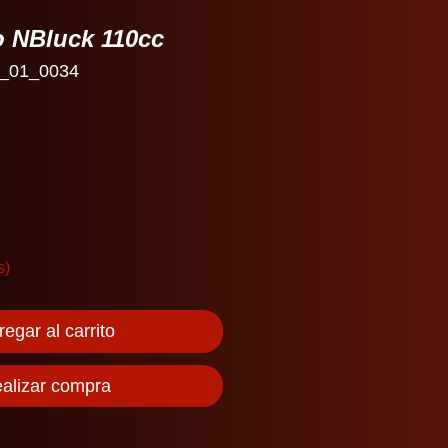
o NBluck 110cc
_01_0034
io
s)
egar al carrito
alizar compra