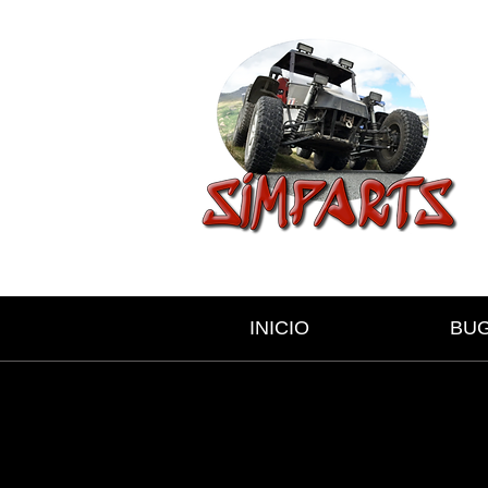
INICIO
BU