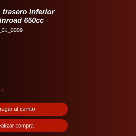
trasero inferior
inroad 650cc
_01_0009
io
s)
egar al carrito
alizar compra