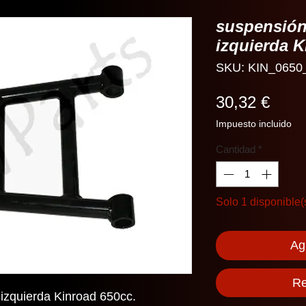
suspensión 
izquierda K
SKU: KIN_0650
Prec
30,32 €
Impuesto incluido
Cantidad
*
Solo 1 disponible(
Agr
Re
 izquierda Kinroad 650cc.