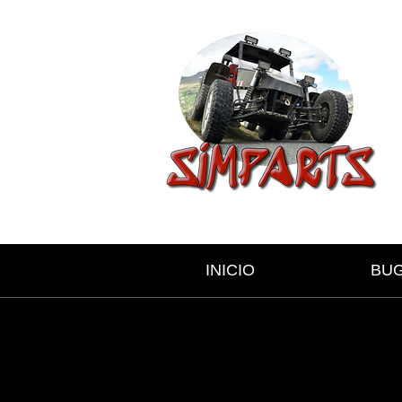
INICIO
BU