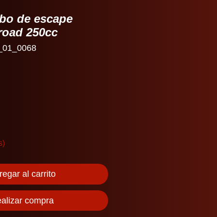
ubo de escape
road 250cc
_01_0068
s)
egar al carrito
alizar compra