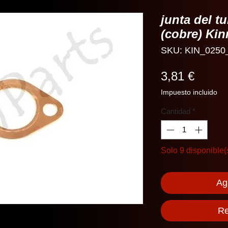
junta del t
(cobre) Kin
SKU: KIN_0250
Precio
3,81 €
Impuesto incluido
Cantidad
*
Solo 9 disponible(
Agr
Re