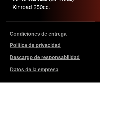
Kinroad 250cc.
Condiciones de entrega
Política de privacidad
Descargo de responsabilidad
Datos de la empresa
Los precios indicados son en euros, incluyen el 21% de
IVA y excluyen los gastos de envío. Los pedidos
realizados y pagados se enviarán en un plazo de 5 días
laborables.
Los pedidos no pagados caducan al cabo de 1 semana.
Reservados todos los derechos.